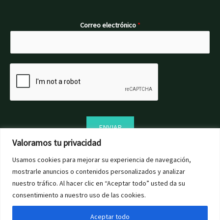
Correo electrónico
*
ENVIAR
Valoramos tu privacidad
Usamos cookies para mejorar su experiencia de navegación,
mostrarle anuncios o contenidos personalizados y analizar
nuestro tráfico. Al hacer clic en “Aceptar todo” usted da su
consentimiento a nuestro uso de las cookies.
Aceptar todo
© Copyright 2023 -MARPAS HILLS SLU. Mobile:
+34 628 42 72