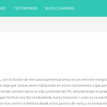
NES
TESTIMONIOS
BLOG CLEARNESS
, con la ilusión de vivir una experiencia única en un entorno excepc
e viaje que tantas veces había leído en otros testimonios y que p
riendo camino hacia lo más profundo del YO, descubriendo el pod
la que Helmar nos iba conduciendo hasta hacernos \»caer en la cu
e hizo sentir la belleza desde otros puntos de vista, y la sensaci