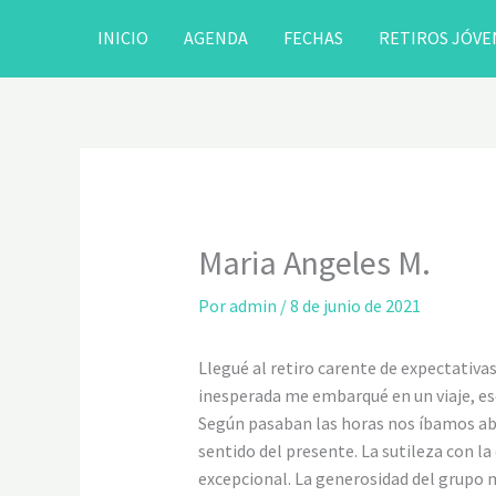
Ir
INICIO
AGENDA
FECHAS
RETIROS JÓVE
al
contenido
Maria Angeles M.
Por
admin
/
8 de junio de 2021
Llegué al retiro carente de expectativas
inesperada me embarqué en un viaje, es
Según pasaban las horas nos íbamos ab
sentido del presente. La sutileza con 
excepcional. La generosidad del grupo m