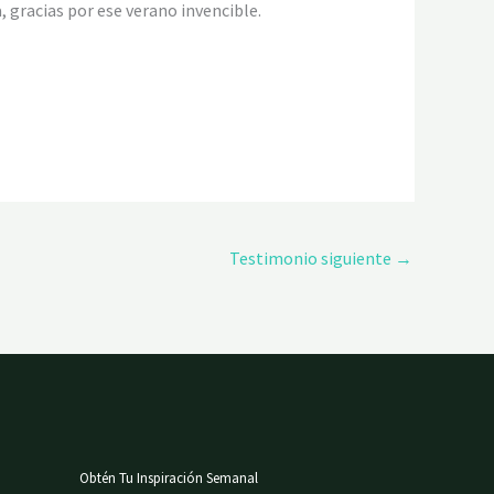
 gracias por ese verano invencible.
Testimonio siguiente
→
Obtén Tu Inspiración Semanal