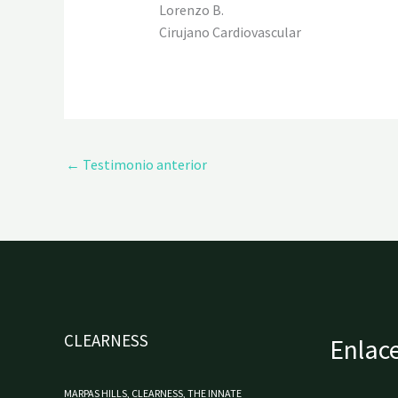
Lorenzo B.
Cirujano Cardiovascular
←
Testimonio anterior
CLEARNESS
Enlace
MARPAS HILLS, CLEARNESS, THE INNATE