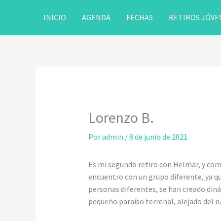
Ir
INICIO
AGENDA
FECHAS
RETIROS JÓVE
al
contenido
Lorenzo B.
Por
admin
/
8 de junio de 2021
Es mi segundo retiro con Helmar, y como
encuentro con un grupo diferente, ya q
personas diferentes, se han creado diná
pequeño paraíso terrenal, alejado del ru