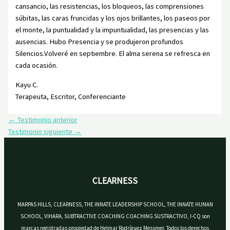
cansancio, las resistencias, los bloqueos, las comprensiones
súbitas, las caras fruncidas y los ojos brillantes, los paseos por
el monte, la puntualidad y la impuntualidad, las presencias y las
ausencias. Hubo Presencia y se produjeron profundos
Silencios.Volveré en septiembre. El alma serena se refresca en
cada ocasión.
Kayu C.
Terapeuta, Escritor, Conferenciante
←
Testimonio anterior
Testimonio siguiente
→
CLEARNESS
MARPAS HILLS, CLEARNESS, THE INNATE LEADERSHIP SCHOOL, THE INNATE HUMAN
SCHOOL, VIHARA, SUBTRACTIVE COACHING COACHING SUSTRACTIVO, I-CQ son
marcas registradas propiedad de Helmar Rodríguez Messmer. Todos los derechos