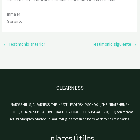
Inma M
Gerente
←
Testimonio anterior
Testimonio siguiente
→
CLEARNESS
MARPAS HILLS, CLEARNESS, THE INNATE LEADERSHIP SCHOOL, THE INNATE HUMAN
SCHOOL, VIHARA, SUBTRACTIVE COACHING COACHING SUSTRACTIVO, I-CQ son marcas
registradas propiedad de Helmar Rodríguez Messmer. Todos los derechos reservados.
Enlaces Útiles