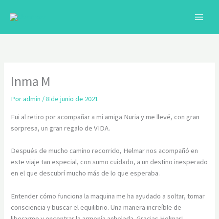
Ir
al
contenido
C
Inma M
Por
admin
/
8 de junio de 2021
Fui al retiro por acompañar a mi amiga Nuria y me llevé, con gran
sorpresa, un gran regalo de VIDA.
Después de mucho camino recorrido, Helmar nos acompañó en
este viaje tan especial, con sumo cuidado, a un destino inesperado
en el que descubrí mucho más de lo que esperaba.
Entender cómo funciona la maquina me ha ayudado a soltar, tomar
consciencia y buscar el equilibrio. Una manera increíble de
liberarme y encontrar la armonía anhelada. Gracias Helmar!