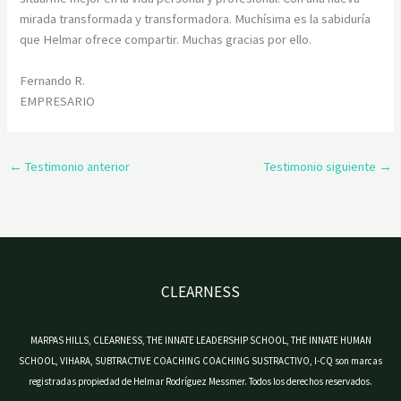
mirada transformada y transformadora. Muchísima es la sabiduría
que Helmar ofrece compartir. Muchas gracias por ello.
Fernando R.
EMPRESARIO
←
Testimonio anterior
Testimonio siguiente
→
CLEARNESS
MARPAS HILLS, CLEARNESS, THE INNATE LEADERSHIP SCHOOL, THE INNATE HUMAN
SCHOOL, VIHARA, SUBTRACTIVE COACHING COACHING SUSTRACTIVO, I-CQ son marcas
registradas propiedad de Helmar Rodríguez Messmer. Todos los derechos reservados.