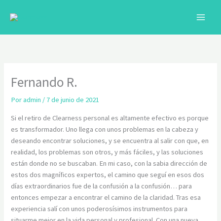
Ir
al
contenido
C
Fernando R.
Por
admin
/
7 de junio de 2021
Si el retiro de Clearness personal es altamente efectivo es porque
es transformador. Uno llega con unos problemas en la cabeza y
deseando encontrar soluciones, y se encuentra al salir con que, en
realidad, los problemas son otros, y más fáciles, y las soluciones
están donde no se buscaban. En mi caso, con la sabia dirección de
estos dos magníficos expertos, el camino que seguí en esos dos
días extraordinarios fue de la confusión a la confusión… para
entonces empezar a encontrar el camino de la claridad. Tras esa
experiencia salí con unos poderosísimos instrumentos para
situarme mejor en la vida personal y profesional. Con una nueva