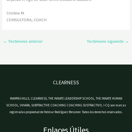
Cristina M.
CONSULTORA, COACH
←
Testimonio anterior
Testimonio siguiente
→
CLEARNESS
MARPAS HILLS, CLEARNESS, THE INNATE LEADERSHIP SCHOOL, THE INNATE HUMAN
SCHOOL, VIHARA, SUBTRACTIVE COACHING COACHING SUSTRACTIVO, I-CQ son marcas
registradas propiedad de Helmar Rodríguez Messmer. Todos los derechos reservados.
Enlaces Útiles