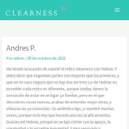
Ir
al
contenido
C
Andres P.
Por
admin
/
25 de octubre de 2021
He tenido la ocasión de repetir el retiro clearness con Helmar. Y
debo decir que segundas partes son mejores que las primeras, y
que en mi caso seguro que no hay dos sin tres! Lo de Helmar es
increible: cada retiro es diferente, aunque similar, tienes la
sensación de estar en un lugar ya familiar, pero en el que
descubres cosas nuevas, acabas de entender mejor otras, y
afianzas las ya conocidas. Un auténtico lujo, y repetiré muchas
veces, porque esto hay que hacerlo una vez al año al menos.
Gracias mil Helmar, porque es un lujo contar con tu apoyo, tu
creatividad y tu increible humanidad. Salgo renovado y