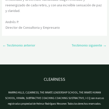
reenergizado de cada retiro, y con una increíble sensación de paz
y claridad.
Andrés P.
Director de Consultoria y Empresario
←
Testimonio anterior
Testimonio siguiente
→
CLEARNESS
MARPAS HILLS, CLEARNESS, THE INNATE LEADERSHIP SCHOOL, THE INNATE HUMAN
SCHOOL, VIHARA, SUBTRACTIVE COACHING COACHING SUSTRACTIVO, I-CQ son marcas
registradas propiedad de Helmar Rodríguez Messmer. Todos los derechos reservados.