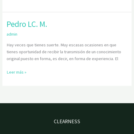
Pedro LC. M.
Pedro
LC.
admin
M.
Hay veces que tienes suerte. Muy escasas ocasiones en que
tienes oportunidad de recibir la transmisión de un conocimiento
original puesto en forma, es decir, en forma de experiencia. El
Leer más »
CLEARNESS