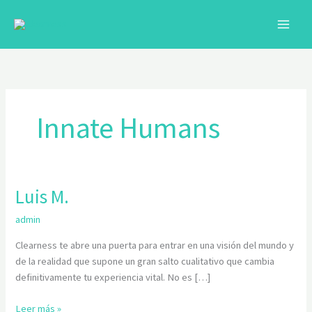
Ir
al
contenido
C
Innate Humans
Luis M.
Luis
M.
admin
Clearness te abre una puerta para entrar en una visión del mundo y
de la realidad que supone un gran salto cualitativo que cambia
definitivamente tu experiencia vital. No es […]
Leer más »